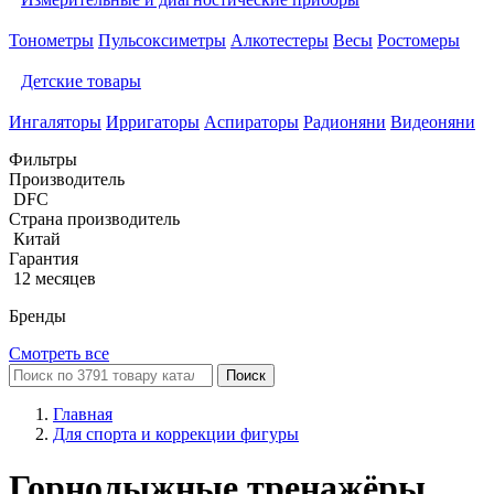
Тонометры
Пульсоксиметры
Алкотестеры
Весы
Ростомеры
Детские товары
Ингаляторы
Ирригаторы
Аспираторы
Радионяни
Видеоняни
Фильтры
Производитель
DFC
Страна производитель
Китай
Гарантия
12 месяцев
Бренды
Смотреть все
Поиск
Главная
Для спорта и коррекции фигуры
Горнолыжные тренажёры