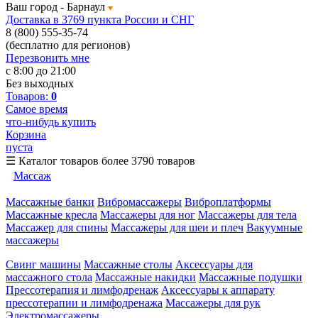
Ваш город -
Барнаул
Доставка в 3769 пункта России и СНГ
8 (800) 555-35-74
(бесплатно для регионов)
Перезвонить мне
с 8:00 до 21:00
Без выходных
Товаров:
0
Самое время
что-нибудь купить
Корзина
пуста
☰
Каталог товаров
более 3790 товаров
Массаж
Массажные банки
Вибромассажеры
Виброплатформы
Массажные кресла
Массажеры для ног
Массажеры для тела
Массажер для спины
Массажеры для шеи и плеч
Вакуумные
массажеры
Свинг машины
Массажные столы
Аксессуары для
массажного стола
Массажные накидки
Массажные подушки
Прессотерапия и лимфодренаж
Аксессуары к аппарату
прессотерапии и лимфодренажа
Массажеры для рук
Электромассажеры