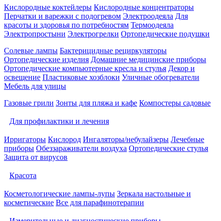
Кислородные коктейлеры
Кислородные концентраторы
Перчатки и варежки с подогревом
Электроодеяла
Для
красоты и здоровья по потребностям
Термоодеяла
Электропростыни
Электрогрелки
Ортопедические подушки
Солевые лампы
Бактерицидные рециркуляторы
Ортопедические изделия
Домашние медицинские приборы
Ортопедические компьютерные кресла и стулья
Декор и
освещение
Пластиковые хозблоки
Уличные обогреватели
Мебель для улицы
Газовые грили
Зонты для пляжа и кафе
Компостеры садовые
Для профилактики и лечения
Ирригаторы
Кислород
Ингаляторы/небулайзеры
Лечебные
приборы
Обеззараживатели воздуха
Ортопедические стулья
Защита от вирусов
Красота
Косметологические лампы-лупы
Зеркала настольные и
косметические
Все для парафинотерапии
Измерительные и диагностические приборы