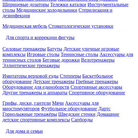
Шприцевые дозаторы
Тележки каталки
Инструментальные
столы
Медицинские холодильники
Стерилизация и
дезинфекция
Медицинская мебель
Стоматологические установки
Для спорта и коррекции фигуры
Силовые тренажеры
Батуты
Детские уличные игровые
комплексы
Игровые столы
Теннисные столы
Аксессуары для
теннисных столов
Беговые дорожки
Велотренажеры
Эллиптические тренажеры
Имитаторы верховой езды
Степперы
Баскетбольное
оборудование
Детские тренажеры
Гребные тренажеры
Оборудование для единоборств
Спортивные аксессуары
Другие тренажеры и аппараты
Спортивное оборудование
Грифы, диски, гантели
Мячи
Аксессуары для
миостимуляторов
Футбольное оборудование
Дартс
Горнолыжные тренажёры
Шведские стенки
Домашние
детские спортивные комплексы
Сапборды
Для дома и семьи