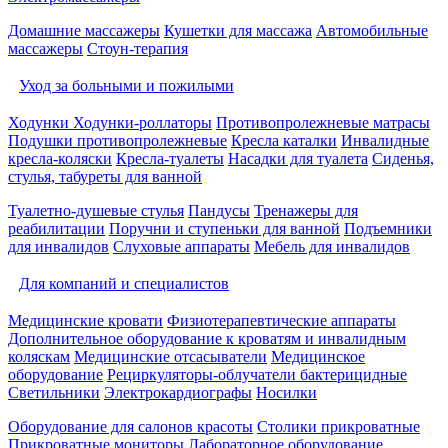
Домашние массажеры
Кушетки для массажа
Автомобильные
массажеры
Стоун-терапия
Уход за больными и пожилыми
Ходунки
Ходунки-роллаторы
Противопролежневые матрасы
Подушки противопролежневые
Кресла каталки
Инвалидные
кресла-коляски
Кресла-туалеты
Насадки для туалета
Сиденья,
стулья, табуреты для ванной
Туалетно-душевые стулья
Пандусы
Тренажеры для
реабилитации
Поручни и ступеньки для ванной
Подъемники
для инвалидов
Слуховые аппараты
Мебель для инвалидов
Для компаний и специалистов
Медицинские кровати
Физиотерапевтические аппараты
Дополнительное оборудование к кроватям и инвалидным
коляскам
Медицинские отсасыватели
Медицинское
оборудование
Рециркуляторы-облучатели бактерицидные
Светильники
Электрокардиографы
Носилки
Оборудование для салонов красоты
Столики прикроватные
Прикроватные мониторы
Лабораторное оборудование