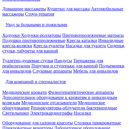
Домашние массажеры
Кушетки для массажа
Автомобильные
массажеры
Стоун-терапия
Уход за больными и пожилыми
Ходунки
Ходунки-роллаторы
Противопролежневые матрасы
Подушки противопролежневые
Кресла каталки
Инвалидные
кресла-коляски
Кресла-туалеты
Насадки для туалета
Сиденья,
стулья, табуреты для ванной
Туалетно-душевые стулья
Пандусы
Тренажеры для
реабилитации
Поручни и ступеньки для ванной
Подъемники
для инвалидов
Слуховые аппараты
Мебель для инвалидов
Для компаний и специалистов
Медицинские кровати
Физиотерапевтические аппараты
Дополнительное оборудование к кроватям и инвалидным
коляскам
Медицинские отсасыватели
Медицинское
оборудование
Рециркуляторы-облучатели бактерицидные
Светильники
Электрокардиографы
Носилки
Оборудование для салонов красоты
Столики прикроватные
Прикроватные мониторы
Лабораторное оборудование