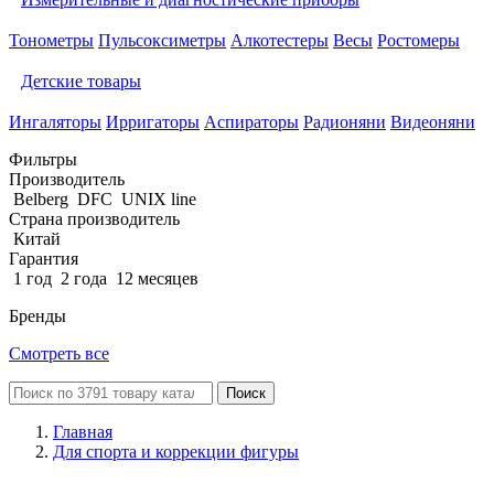
Тонометры
Пульсоксиметры
Алкотестеры
Весы
Ростомеры
Детские товары
Ингаляторы
Ирригаторы
Аспираторы
Радионяни
Видеоняни
Фильтры
Производитель
Belberg
DFC
UNIX line
Страна производитель
Китай
Гарантия
1 год
2 года
12 месяцев
Бренды
Смотреть все
Поиск
Главная
Для спорта и коррекции фигуры