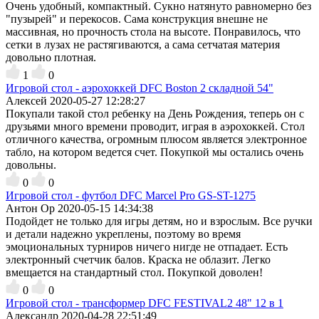
Очень удобный, компактный. Сукно натянуто равномерно без
"пузырей" и перекосов. Сама конструкция внешне не
массивная, но прочность стола на высоте. Понравилось, что
сетки в лузах не растягиваются, а сама сетчатая материя
довольно плотная.
1
0
Игровой стол - аэрохоккей DFC Boston 2 складной 54"
Алексей
2020-05-27 12:28:27
Покупали такой стол ребенку на День Рождения, теперь он с
друзьями много времени проводит, играя в аэрохоккей. Стол
отличного качества, огромным плюсом является электронное
табло, на котором ведется счет. Покупкой мы остались очень
довольны.
0
0
Игровой стол - футбол DFC Marcel Pro GS-ST-1275
Антон Ор
2020-05-15 14:34:38
Подойдет не только для игры детям, но и взрослым. Все ручки
и детали надежно укреплены, поэтому во время
эмоциональных турниров ничего нигде не отпадает. Есть
электронный счетчик балов. Краска не облазит. Легко
вмещается на стандартный стол. Покупкой доволен!
0
0
Игровой стол - трансформер DFC FESTIVAL2 48" 12 в 1
Александр
2020-04-28 22:51:49