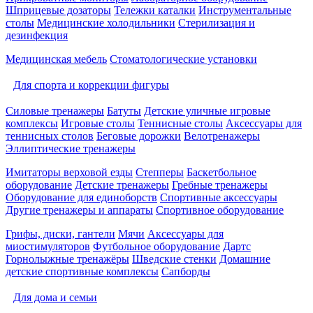
Шприцевые дозаторы
Тележки каталки
Инструментальные
столы
Медицинские холодильники
Стерилизация и
дезинфекция
Медицинская мебель
Стоматологические установки
Для спорта и коррекции фигуры
Силовые тренажеры
Батуты
Детские уличные игровые
комплексы
Игровые столы
Теннисные столы
Аксессуары для
теннисных столов
Беговые дорожки
Велотренажеры
Эллиптические тренажеры
Имитаторы верховой езды
Степперы
Баскетбольное
оборудование
Детские тренажеры
Гребные тренажеры
Оборудование для единоборств
Спортивные аксессуары
Другие тренажеры и аппараты
Спортивное оборудование
Грифы, диски, гантели
Мячи
Аксессуары для
миостимуляторов
Футбольное оборудование
Дартс
Горнолыжные тренажёры
Шведские стенки
Домашние
детские спортивные комплексы
Сапборды
Для дома и семьи