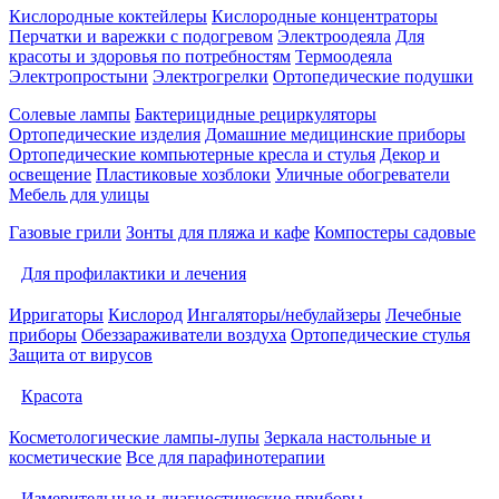
Кислородные коктейлеры
Кислородные концентраторы
Перчатки и варежки с подогревом
Электроодеяла
Для
красоты и здоровья по потребностям
Термоодеяла
Электропростыни
Электрогрелки
Ортопедические подушки
Солевые лампы
Бактерицидные рециркуляторы
Ортопедические изделия
Домашние медицинские приборы
Ортопедические компьютерные кресла и стулья
Декор и
освещение
Пластиковые хозблоки
Уличные обогреватели
Мебель для улицы
Газовые грили
Зонты для пляжа и кафе
Компостеры садовые
Для профилактики и лечения
Ирригаторы
Кислород
Ингаляторы/небулайзеры
Лечебные
приборы
Обеззараживатели воздуха
Ортопедические стулья
Защита от вирусов
Красота
Косметологические лампы-лупы
Зеркала настольные и
косметические
Все для парафинотерапии
Измерительные и диагностические приборы