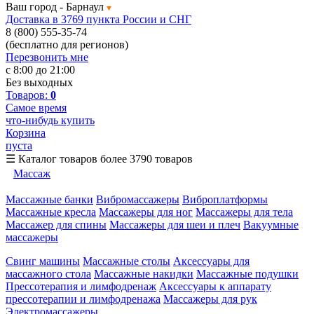
Ваш город -
Барнаул
Доставка в 3769 пункта России и СНГ
8 (800) 555-35-74
(бесплатно для регионов)
Перезвонить мне
с 8:00 до 21:00
Без выходных
Товаров:
0
Самое время
что-нибудь купить
Корзина
пуста
☰
Каталог товаров
более 3790 товаров
Массаж
Массажные банки
Вибромассажеры
Виброплатформы
Массажные кресла
Массажеры для ног
Массажеры для тела
Массажер для спины
Массажеры для шеи и плеч
Вакуумные
массажеры
Свинг машины
Массажные столы
Аксессуары для
массажного стола
Массажные накидки
Массажные подушки
Прессотерапия и лимфодренаж
Аксессуары к аппарату
прессотерапии и лимфодренажа
Массажеры для рук
Электромассажеры