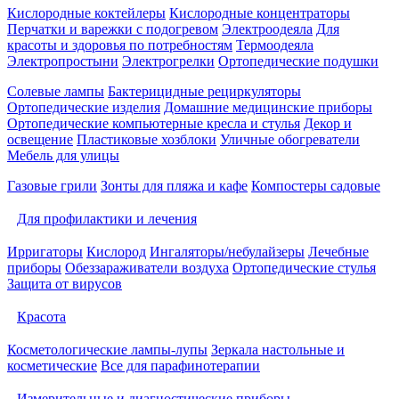
Кислородные коктейлеры
Кислородные концентраторы
Перчатки и варежки с подогревом
Электроодеяла
Для
красоты и здоровья по потребностям
Термоодеяла
Электропростыни
Электрогрелки
Ортопедические подушки
Солевые лампы
Бактерицидные рециркуляторы
Ортопедические изделия
Домашние медицинские приборы
Ортопедические компьютерные кресла и стулья
Декор и
освещение
Пластиковые хозблоки
Уличные обогреватели
Мебель для улицы
Газовые грили
Зонты для пляжа и кафе
Компостеры садовые
Для профилактики и лечения
Ирригаторы
Кислород
Ингаляторы/небулайзеры
Лечебные
приборы
Обеззараживатели воздуха
Ортопедические стулья
Защита от вирусов
Красота
Косметологические лампы-лупы
Зеркала настольные и
косметические
Все для парафинотерапии
Измерительные и диагностические приборы