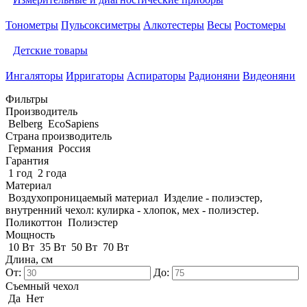
Тонометры
Пульсоксиметры
Алкотестеры
Весы
Ростомеры
Детские товары
Ингаляторы
Ирригаторы
Аспираторы
Радионяни
Видеоняни
Фильтры
Производитель
Belberg
EcoSapiens
Страна производитель
Германия
Россия
Гарантия
1 год
2 года
Материал
Воздухопроницаемый материал
Изделие - полиэстер,
внутренний чехол: кулирка - хлопок, мех - полиэстер.
Поликоттон
Полиэстер
Мощность
10 Вт
35 Вт
50 Вт
70 Вт
Длина, см
От:
До:
Съемный чехол
Да
Нет