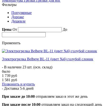
температуры
Грелки
Грелки для ног
Фильтры
Популярные
Дороже
Дешевле
Цены
От
До
Применить
Электрогрелка Belberg BL-11 (цвет №6) голубой слоник
- В наличии 23 шт. (осн. склад)
было
1 739 руб
1 581 руб
Позвонить и купить
- Доставка
5-6 дней
При заказе до 10:00
отправляем заказ в этот же день
При заказе после 10:00
отправляем заказ на следующий день