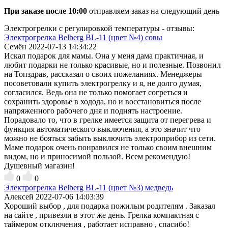
При заказе после 10:00
отправляем заказ на следующий день
Электрогрелки с регулировкой температуры - отзывы:
Электрогрелка Belberg BL-11 (цвет №4) совы
Семён
2022-07-13 14:34:22
Искал подарок для мамы. Она у меня дама практичная, и
любит подарки не только красивые, но и полезные. Позвонил
на Топздрав, рассказал о своих пожеланиях. Менеджеры
посоветовали купить электрогрелку и я, не долго думая,
согласился. Ведь она не только помогает согреться и
сохранить здоровье в ходода, но и восстановиться после
напряженного рабочего дня и поднять настроение.
Порадовало то, что в грелке имеется защита от перегрева и
функция автоматического выключения, а это значит что
можно не бояться забыть выключить электроприбор из сети.
Маме подарок очень понравился не только своим внешним
видом, но и приносимой пользой. Всем рекомендую!
Душевный магазин!
0
0
Электрогрелка Belberg BL-11 (цвет №3) медведь
Алексей
2022-07-06 14:03:39
Хороший выбор , для подарка пожилым родителям . Заказал
на сайте , привезли в этот же день. Грелка компактная с
таймером отключения , работает исправно , спасибо!