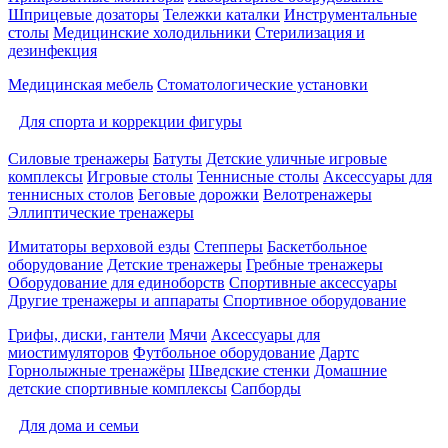
Шприцевые дозаторы
Тележки каталки
Инструментальные
столы
Медицинские холодильники
Стерилизация и
дезинфекция
Медицинская мебель
Стоматологические установки
Для спорта и коррекции фигуры
Силовые тренажеры
Батуты
Детские уличные игровые
комплексы
Игровые столы
Теннисные столы
Аксессуары для
теннисных столов
Беговые дорожки
Велотренажеры
Эллиптические тренажеры
Имитаторы верховой езды
Степперы
Баскетбольное
оборудование
Детские тренажеры
Гребные тренажеры
Оборудование для единоборств
Спортивные аксессуары
Другие тренажеры и аппараты
Спортивное оборудование
Грифы, диски, гантели
Мячи
Аксессуары для
миостимуляторов
Футбольное оборудование
Дартс
Горнолыжные тренажёры
Шведские стенки
Домашние
детские спортивные комплексы
Сапборды
Для дома и семьи