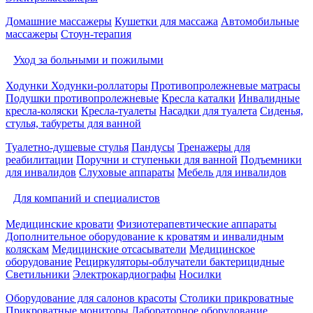
Домашние массажеры
Кушетки для массажа
Автомобильные
массажеры
Стоун-терапия
Уход за больными и пожилыми
Ходунки
Ходунки-роллаторы
Противопролежневые матрасы
Подушки противопролежневые
Кресла каталки
Инвалидные
кресла-коляски
Кресла-туалеты
Насадки для туалета
Сиденья,
стулья, табуреты для ванной
Туалетно-душевые стулья
Пандусы
Тренажеры для
реабилитации
Поручни и ступеньки для ванной
Подъемники
для инвалидов
Слуховые аппараты
Мебель для инвалидов
Для компаний и специалистов
Медицинские кровати
Физиотерапевтические аппараты
Дополнительное оборудование к кроватям и инвалидным
коляскам
Медицинские отсасыватели
Медицинское
оборудование
Рециркуляторы-облучатели бактерицидные
Светильники
Электрокардиографы
Носилки
Оборудование для салонов красоты
Столики прикроватные
Прикроватные мониторы
Лабораторное оборудование