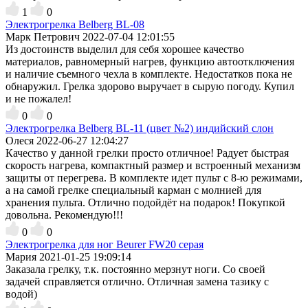
1
0
Электрогрелка Belberg BL-08
Марк Петрович
2022-07-04 12:01:55
Из достоинств выделил для себя хорошее качество
материалов, равномерный нагрев, функцию автоотключения
и наличие съемного чехла в комплекте. Недостатков пока не
обнаружил. Грелка здорово выручает в сырую погоду. Купил
и не пожалел!
0
0
Электрогрелка Belberg BL-11 (цвет №2) индийский слон
Олеся
2022-06-27 12:04:27
Качество у данной грелки просто отличное! Радует быстрая
скорость нагрева, компактный размер и встроенный механизм
защиты от перегрева. В комплекте идет пульт с 8-ю режимами,
а на самой грелке специальный карман с молнией для
хранения пульта. Отлично подойдёт на подарок! Покупкой
довольна. Рекомендую!!!
0
0
Электрогрелка для ног Beurer FW20 серая
Мария
2021-01-25 19:09:14
Заказала грелку, т.к. постоянно мерзнут ноги. Со своей
задачей справляется отлично. Отличная замена тазику с
водой)