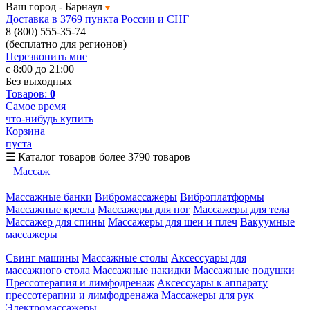
Ваш город -
Барнаул
Доставка в 3769 пункта России и СНГ
8 (800) 555-35-74
(бесплатно для регионов)
Перезвонить мне
с 8:00 до 21:00
Без выходных
Товаров:
0
Самое время
что-нибудь купить
Корзина
пуста
☰
Каталог товаров
более 3790 товаров
Массаж
Массажные банки
Вибромассажеры
Виброплатформы
Массажные кресла
Массажеры для ног
Массажеры для тела
Массажер для спины
Массажеры для шеи и плеч
Вакуумные
массажеры
Свинг машины
Массажные столы
Аксессуары для
массажного стола
Массажные накидки
Массажные подушки
Прессотерапия и лимфодренаж
Аксессуары к аппарату
прессотерапии и лимфодренажа
Массажеры для рук
Электромассажеры