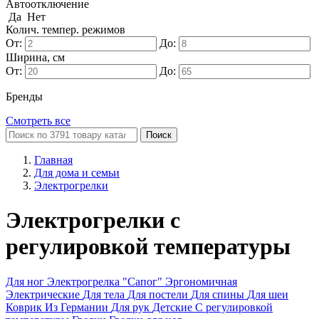
Автоотключение
Да
Нет
Колич. темпер. режимов
От:
До:
Ширина, см
От:
До:
Бренды
Смотреть все
Поиск
Главная
Для дома и семьи
Электрогрелки
Электрогрелки с
регулировкой температуры
Для ног
Электрогрелка "Сапог"
Эргономичная
Электрические
Для тела
Для постели
Для спины
Для шеи
Коврик
Из Германии
Для рук
Детские
С регулировкой