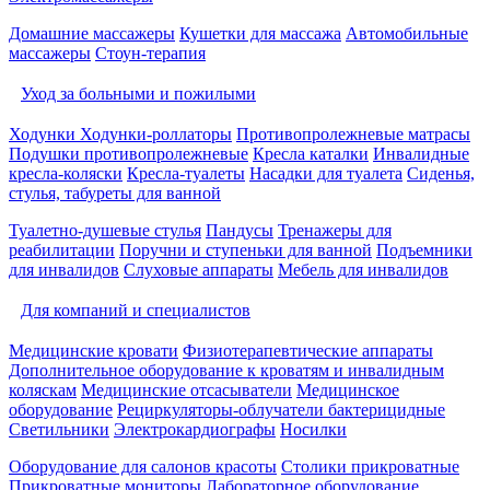
Домашние массажеры
Кушетки для массажа
Автомобильные
массажеры
Стоун-терапия
Уход за больными и пожилыми
Ходунки
Ходунки-роллаторы
Противопролежневые матрасы
Подушки противопролежневые
Кресла каталки
Инвалидные
кресла-коляски
Кресла-туалеты
Насадки для туалета
Сиденья,
стулья, табуреты для ванной
Туалетно-душевые стулья
Пандусы
Тренажеры для
реабилитации
Поручни и ступеньки для ванной
Подъемники
для инвалидов
Слуховые аппараты
Мебель для инвалидов
Для компаний и специалистов
Медицинские кровати
Физиотерапевтические аппараты
Дополнительное оборудование к кроватям и инвалидным
коляскам
Медицинские отсасыватели
Медицинское
оборудование
Рециркуляторы-облучатели бактерицидные
Светильники
Электрокардиографы
Носилки
Оборудование для салонов красоты
Столики прикроватные
Прикроватные мониторы
Лабораторное оборудование