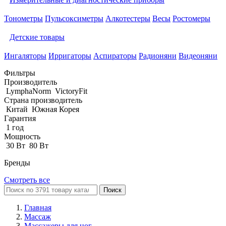
Тонометры
Пульсоксиметры
Алкотестеры
Весы
Ростомеры
Детские товары
Ингаляторы
Ирригаторы
Аспираторы
Радионяни
Видеоняни
Фильтры
Производитель
LymphaNorm
VictoryFit
Страна производитель
Китай
Южная Корея
Гарантия
1 год
Мощность
30 Вт
80 Вт
Бренды
Смотреть все
Поиск
Главная
Массаж
Массажеры для ног