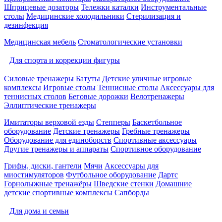
Шприцевые дозаторы
Тележки каталки
Инструментальные
столы
Медицинские холодильники
Стерилизация и
дезинфекция
Медицинская мебель
Стоматологические установки
Для спорта и коррекции фигуры
Силовые тренажеры
Батуты
Детские уличные игровые
комплексы
Игровые столы
Теннисные столы
Аксессуары для
теннисных столов
Беговые дорожки
Велотренажеры
Эллиптические тренажеры
Имитаторы верховой езды
Степперы
Баскетбольное
оборудование
Детские тренажеры
Гребные тренажеры
Оборудование для единоборств
Спортивные аксессуары
Другие тренажеры и аппараты
Спортивное оборудование
Грифы, диски, гантели
Мячи
Аксессуары для
миостимуляторов
Футбольное оборудование
Дартс
Горнолыжные тренажёры
Шведские стенки
Домашние
детские спортивные комплексы
Сапборды
Для дома и семьи