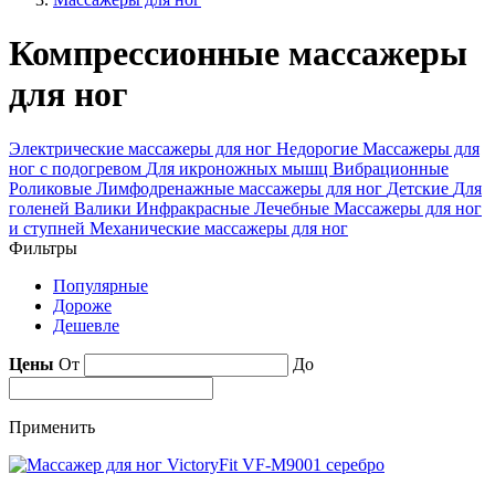
Компрессионные массажеры
для ног
Электрические массажеры для ног
Недорогие
Массажеры для
ног с подогревом
Для икроножных мышц
Вибрационные
Роликовые
Лимфодренажные массажеры для ног
Детские
Для
голеней
Валики
Инфракрасные
Лечебные
Массажеры для ног
и ступней
Механические массажеры для ног
Фильтры
Популярные
Дороже
Дешевле
Цены
От
До
Применить