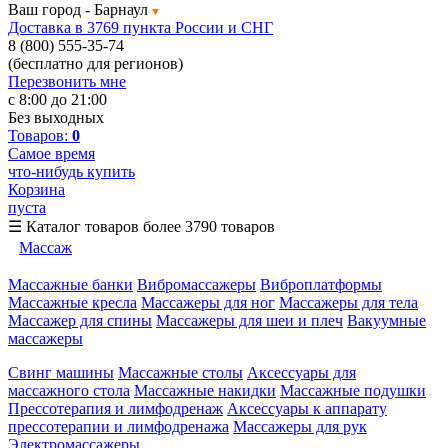
Ваш город -
Барнаул
Доставка в 3769 пункта России и СНГ
8 (800) 555-35-74
(бесплатно для регионов)
Перезвонить мне
с 8:00 до 21:00
Без выходных
Товаров:
0
Самое время
что-нибудь купить
Корзина
пуста
☰
Каталог товаров
более 3790 товаров
Массаж
Массажные банки
Вибромассажеры
Виброплатформы
Массажные кресла
Массажеры для ног
Массажеры для тела
Массажер для спины
Массажеры для шеи и плеч
Вакуумные
массажеры
Свинг машины
Массажные столы
Аксессуары для
массажного стола
Массажные накидки
Массажные подушки
Прессотерапия и лимфодренаж
Аксессуары к аппарату
прессотерапии и лимфодренажа
Массажеры для рук
Электромассажеры