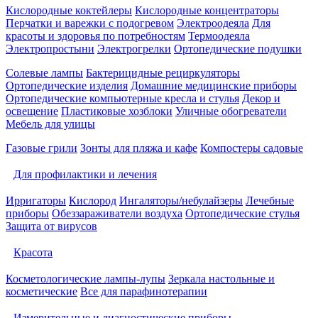
Кислородные коктейлеры
Кислородные концентраторы
Перчатки и варежки с подогревом
Электроодеяла
Для
красоты и здоровья по потребностям
Термоодеяла
Электропростыни
Электрогрелки
Ортопедические подушки
Солевые лампы
Бактерицидные рециркуляторы
Ортопедические изделия
Домашние медицинские приборы
Ортопедические компьютерные кресла и стулья
Декор и
освещение
Пластиковые хозблоки
Уличные обогреватели
Мебель для улицы
Газовые грили
Зонты для пляжа и кафе
Компостеры садовые
Для профилактики и лечения
Ирригаторы
Кислород
Ингаляторы/небулайзеры
Лечебные
приборы
Обеззараживатели воздуха
Ортопедические стулья
Защита от вирусов
Красота
Косметологические лампы-лупы
Зеркала настольные и
косметические
Все для парафинотерапии
Измерительные и диагностические приборы