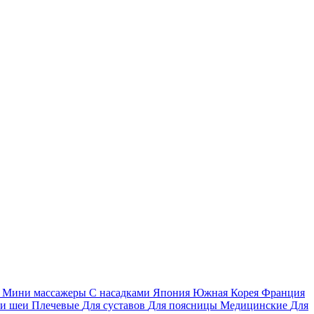
я
Мини массажеры
С насадками
Япония
Южная Корея
Франция
 и шеи
Плечевые
Для суставов
Для поясницы
Медицинские
Для