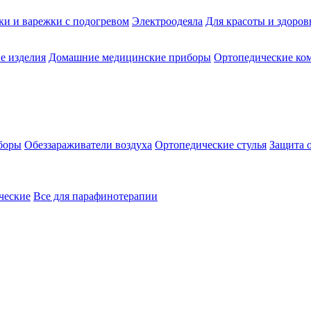
ки и варежки с подогревом
Электроодеяла
Для красоты и здоров
е изделия
Домашние медицинские приборы
Ортопедические ком
боры
Обеззараживатели воздуха
Ортопедические стулья
Защита 
ческие
Все для парафинотерапии