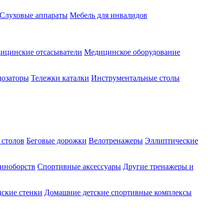
Слуховые аппараты
Мебель для инвалидов
ицинские отсасыватели
Медицинское оборудование
озаторы
Тележки каталки
Инструментальные столы
 столов
Беговые дорожки
Велотренажеры
Эллиптические
диноборств
Спортивные аксессуары
Другие тренажеры и
ские стенки
Домашние детские спортивные комплексы