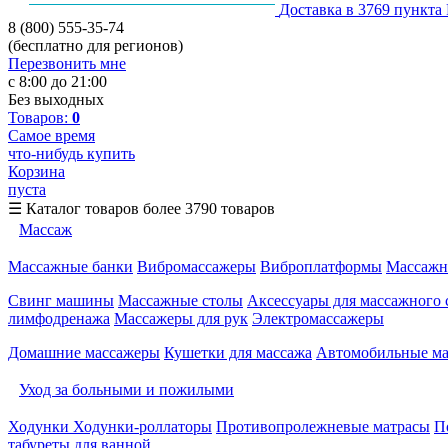
Доставка в 3769 пункта
8 (800) 555-35-74
(бесплатно для регионов)
Перезвонить мне
с 8:00 до 21:00
Без выходных
Товаров:
0
Самое время
что-нибудь купить
Корзина
пуста
☰
Каталог товаров
более 3790 товаров
Массаж
Массажные банки
Вибромассажеры
Виброплатформы
Массажн
Свинг машины
Массажные столы
Аксессуары для массажного 
лимфодренажа
Массажеры для рук
Электромассажеры
Домашние массажеры
Кушетки для массажа
Автомобильные м
Уход за больными и пожилыми
Ходунки
Ходунки-роллаторы
Противопролежневые матрасы
П
табуреты для ванной