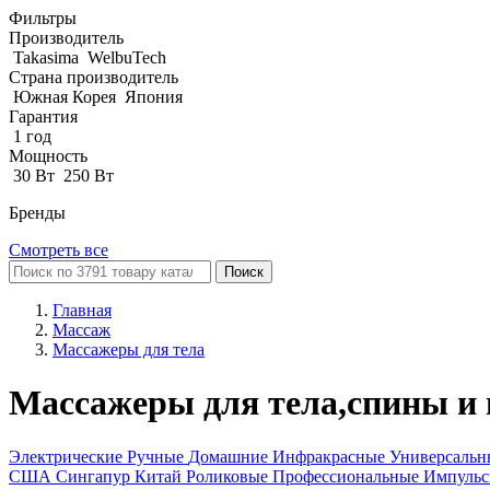
Фильтры
Производитель
Takasima
WelbuTech
Страна производитель
Южная Корея
Япония
Гарантия
1 год
Мощность
30 Вт
250 Вт
Бренды
Смотреть все
Поиск
Главная
Массаж
Массажеры для тела
Массажеры для тела,спины и
Электрические
Ручные
Домашние
Инфракрасные
Универсаль
США
Сингапур
Китай
Роликовые
Профессиональные
Импуль