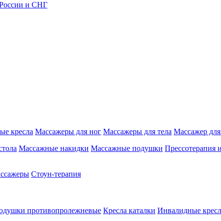
 России и СНГ
ые кресла
Массажеры для ног
Массажеры для тела
Массажер для
стола
Массажные накидки
Массажные подушки
Прессотерапия 
ассажеры
Стоун-терапия
одушки противопролежневые
Кресла каталки
Инвалидные кресл