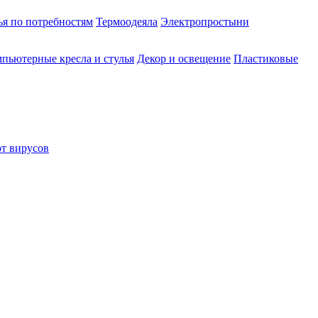
ья по потребностям
Термоодеяла
Электропростыни
пьютерные кресла и стулья
Декор и освещение
Пластиковые
от вирусов