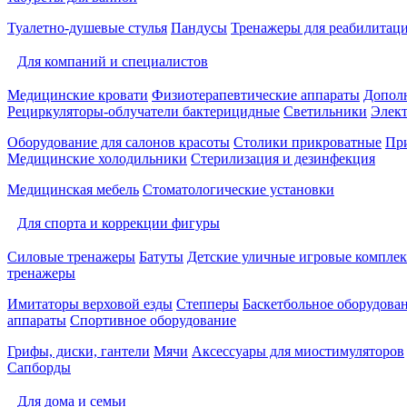
Туалетно-душевые стулья
Пандусы
Тренажеры для реабилитац
Для компаний и специалистов
Медицинские кровати
Физиотерапевтические аппараты
Дополн
Рециркуляторы-облучатели бактерицидные
Светильники
Элек
Оборудование для салонов красоты
Столики прикроватные
Пр
Медицинские холодильники
Стерилизация и дезинфекция
Медицинская мебель
Стоматологические установки
Для спорта и коррекции фигуры
Силовые тренажеры
Батуты
Детские уличные игровые компле
тренажеры
Имитаторы верховой езды
Степперы
Баскетбольное оборудова
аппараты
Спортивное оборудование
Грифы, диски, гантели
Мячи
Аксессуары для миостимуляторов
Сапборды
Для дома и семьи