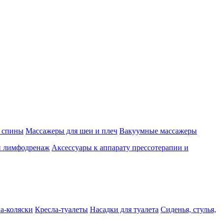
 спины
Массажеры для шеи и плеч
Вакуумные массажеры
и лимфодренаж
Аксессуары к аппарату прессотерапии и
а-коляски
Кресла-туалеты
Насадки для туалета
Сиденья, стулья,