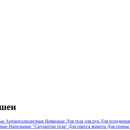
 шеи
ные
Антицеллюлитные
Немецкие
Для тела для рук
Для похудени
сные
Напольные
"Скульптор тела"
Для пресса живота
Для спины