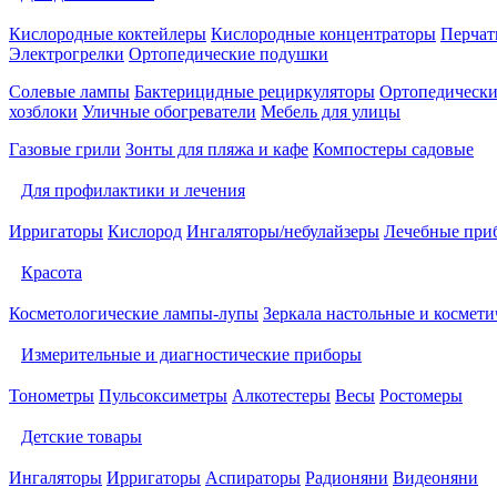
Кислородные коктейлеры
Кислородные концентраторы
Перчат
Электрогрелки
Ортопедические подушки
Солевые лампы
Бактерицидные рециркуляторы
Ортопедически
хозблоки
Уличные обогреватели
Мебель для улицы
Газовые грили
Зонты для пляжа и кафе
Компостеры садовые
Для профилактики и лечения
Ирригаторы
Кислород
Ингаляторы/небулайзеры
Лечебные при
Красота
Косметологические лампы-лупы
Зеркала настольные и космети
Измерительные и диагностические приборы
Тонометры
Пульсоксиметры
Алкотестеры
Весы
Ростомеры
Детские товары
Ингаляторы
Ирригаторы
Аспираторы
Радионяни
Видеоняни