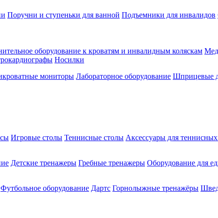
ии
Поручни и ступеньки для ванной
Подъемники для инвалидов
ительное оборудование к кроватям и инвалидным коляскам
Мед
трокардиографы
Носилки
икроватные мониторы
Лабораторное оборудование
Шприцевые д
ксы
Игровые столы
Теннисные столы
Аксессуары для теннисных
ние
Детские тренажеры
Гребные тренажеры
Оборудование для е
Футбольное оборудование
Дартс
Горнолыжные тренажёры
Швед